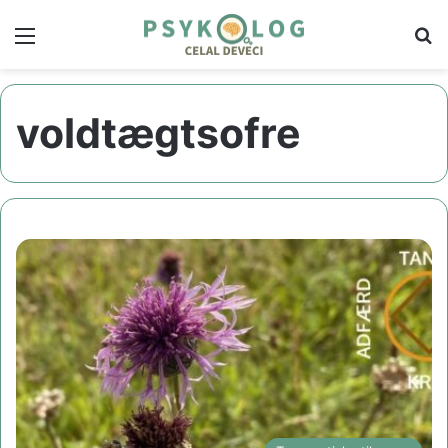
Menu
S
voldtægtsofre